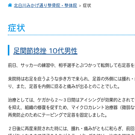
北白川みかげ通り整骨院・整体院
> 症状
症状
足関節捻挫 10代男性
前日、サッカーの練習中、相手選手とぶつかって転倒して右足首を
来院時は右足を庇うような歩き方で来られ、足首の外側には腫れ・
り、また、足首を内側に捻ると痛みが出るとのことでした。
治療としては、ケガから２～３日間はアイシングが効果的とされて
を抑え、組織の修復を促すため、マイクロカレント治療器（微弱な
再発防止のためにテーピングで足首を固定しました。
２日後に再度来院された時には、腫れ・痛みがともに和らぎ、前回