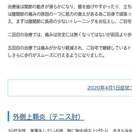
治療後は関節の動きが滑らかになり、膝を曲げやすかったり、立ち
は膝関節の痛みの原因の一つに筋力の衰えがある為ご自身で頑張っ
え、まずは膝関節に負荷の少ないトレーニングをお伝えし、ご自宅
二回目の治療では、痛みは完全には無くなってはないが前回より歩
五回目の治療では痛みがかなり軽減され、ご自宅で継続しているト
しさらに歩行がスムーズに行えるようになりました。
2020年4月1日
症状
投
カ
稿
テ
日:
ゴ
リ
外側上顆炎（テニス肘）
ー
30代女性 家事をしている時、特に物を持ち上げたり、タオルを