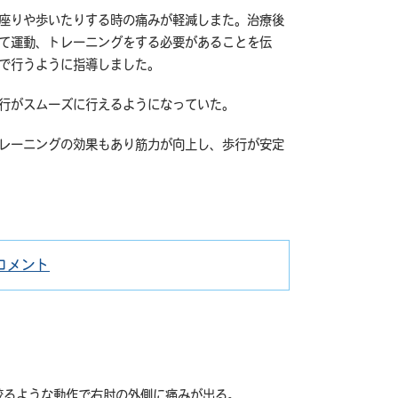
座りや歩いたりする時の痛みが軽減しまた。治療後
て運動、トレーニングをする必要があることを伝
で行うように指導しました。
行がスムーズに行えるようになっていた。
レーニングの効果もあり筋力が向上し、歩行が安定
コメント
膝
関
節
痛
に
絞るような動作で右肘の外側に痛みが出る。