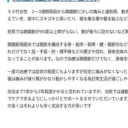
５０代女性 2〜3週間程前から肩関節に少しの痛みと違和感、動
えていき、夜中にズキズキと疼いたり、服を着る事や髪を結ぶなど
初見では肩関節が90度以上挙がらない、腕が後ろに回せないなど
肩関節周囲炎では関節を構成する骨・筋肉・靭帯・腱・関節包など
れだけでなく指・手首・肘・肩甲骨などの硬さや捻れ、身体全体の
なってることがあります。なので治療は肩関節だけでなく、身体全
一度の治療では症状の程度にもよりますが完全に痛みがなくなった
後は痛みが減り肩がかなり動かしやすくなる為日常生活が過ごしや
完治まで1年から2年程度かかると言われていますが、当院では運
でケアできるようにしっかりとサポートをさせていただいています
の多くはそれよりも早く完治する方が多いです