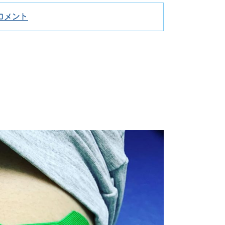
コメント
肩
関
節
周
囲
炎
(五
十
肩・
四
十
肩)
に