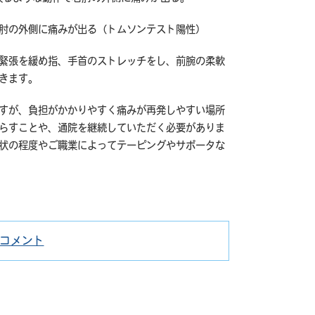
肘の外側に痛みが出る（トムソンテスト陽性）
緊張を緩め指、手首のストレッチをし、前腕の柔軟
きます。
すが、負担がかかりやすく痛みが再発しやすい場所
らすことや、通院を継続していただく必要がありま
状の程度やご職業によってテーピングやサポータな
コメント
カ
外
テ
側
ゴ
上
リ
顆
ー
炎