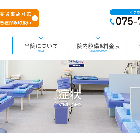
へ
当院について
院内設備&料金表
ABOUT
INTROMURAL&MENU
症状
SYMPTOMS