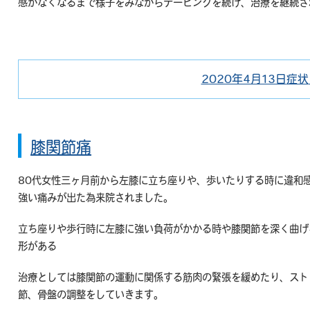
感がなくなるまで様子をみながらテーピングを続け、治療を継続さ
2020年4月13日
症状
投
稿
日:
膝関節痛
80代女性三ヶ月前から左膝に立ち座りや、歩いたりする時に違和
強い痛みが出た為来院されました。
立ち座りや歩行時に左膝に強い負荷がかかる時や膝関節を深く曲げ
形がある
治療としては膝関節の運動に関係する筋肉の緊張を緩めたり、スト
節、骨盤の調整をしていきます。