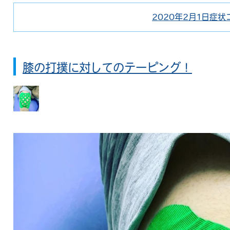
2020年2月1日
症状
投
カ
稿
テ
日:
ゴ
リ
膝の打撲に対してのテーピング！
ー