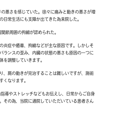
（テ
きの悪さを感じていた。徐々に痛みと動きの悪さが増
ニ
の日常生活にも支障か出てきた為来院した。
ス
肘）
肩関節周囲の拘縮が認められた。
に
の炎症や癒着、拘縮などが主な原因です。しかしそ
バランスの歪み、内臓の状態の悪さも原因の一つに
体を調整していきます。
り、肩の動きが完治することは難しいですが、施術
すくなります。
動指導やストレッチなどもお伝えし、日常からご自身
。その為、当院に通院していただいている患者さん