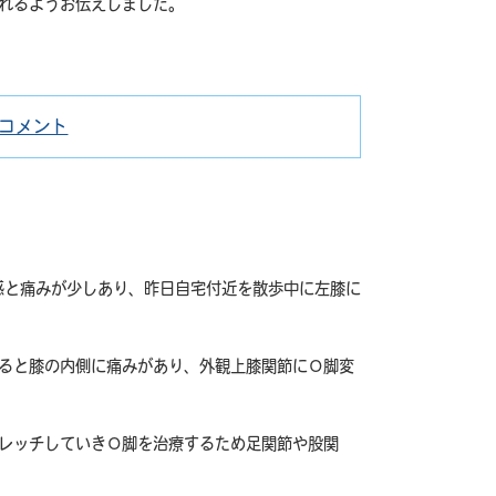
れるようお伝えしました。
コメント
カ
足
テ
関
ゴ
節
リ
捻
ー
挫
10
感と痛みが少しあり、昨日自宅付近を散歩中に左膝に
代
男
性
ると膝の内側に痛みがあり、外観上膝関節にО脚変
に
レッチしていきО脚を治療するため足関節や股関