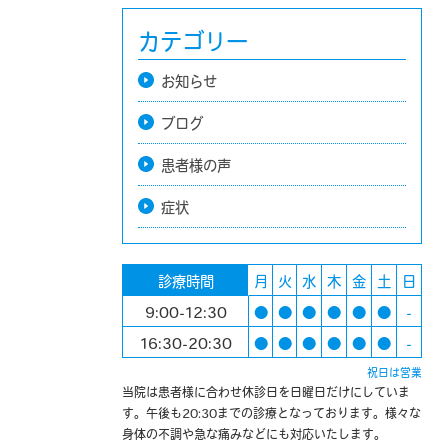
カテゴリー
お知らせ
ブログ
患者様の声
症状
診療時間
月
火
水
木
金
土
日
9:00-12:30
●
●
●
●
●
●
-
16:30-20:30
●
●
●
●
●
●
-
祝日は営業
当院は患者様に合わせ休診日を日曜日だけにしていま
す。午後も20:30までの診療となっております。様々な
身体の不調や急な痛みなどにも対応いたします。