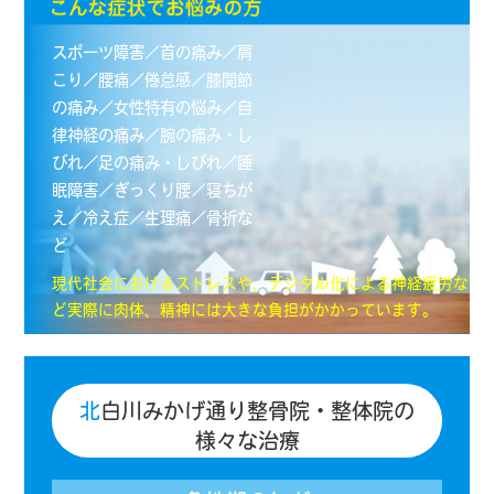
スポーツ障害／首の痛み／肩
こり／腰痛／倦怠感／膝関節
の痛み／女性特有の悩み／自
律神経の痛み／腕の痛み・し
びれ／足の痛み・しびれ／睡
眠障害／ぎっくり腰／寝ちが
え／冷え症／生理痛／骨折な
ど
現代社会におけるストレスや、デジタル化による神経疲労な
ど実際に肉体、精神には大きな負担がかかっています。
北
白川みかげ通り整骨院・整体院の
様々な治療