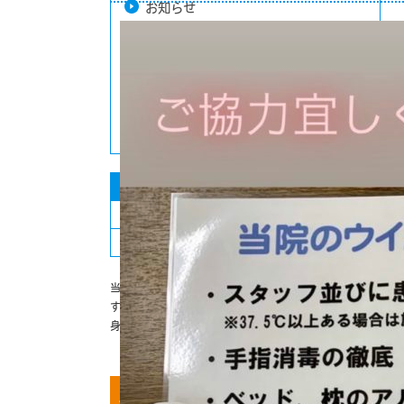
お知らせ
ブログ
患者様の声
症状
診療時間
月
火
水
木
金
土
日
9:00-12:30
●
●
●
●
●
●
-
16:30-20:30
●
●
●
●
●
●
-
祝日は営業
当院は患者様に合わせ休診日を日曜日だけにしていま
す。午後も20:30までの診療となっております。様々な
身体の不調や急な痛みなどにも対応いたします。