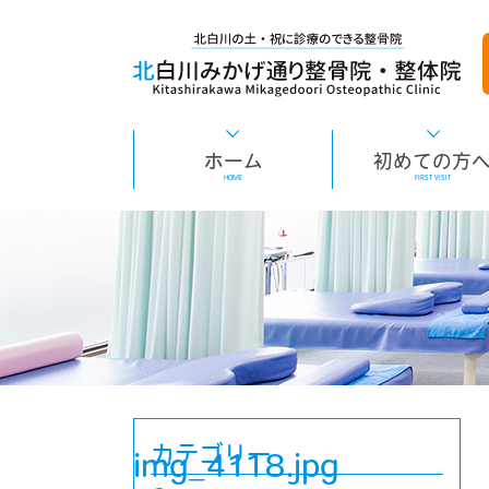
ホーム
初めての方
HOME
FIRST VISIT
カテゴリー
img_4118.jpg