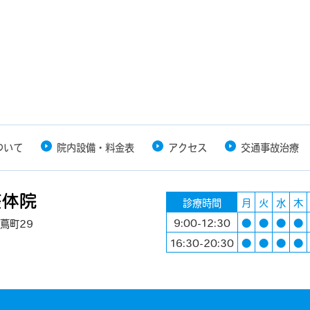
ついて
院内設備・料金表
アクセス
交通事故治療
診療時間
月
火
水
木
9:00-12:30
●
●
●
●
蔦町29
16:30-20:30
●
●
●
●