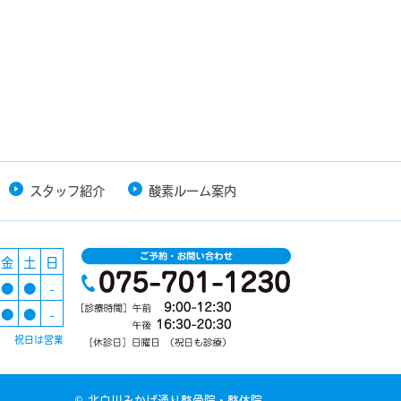
スタッフ紹介
酸素ルーム案内
金
土
日
●
●
-
●
●
-
祝日は営業
© 北白川みかげ通り整骨院・整体院.