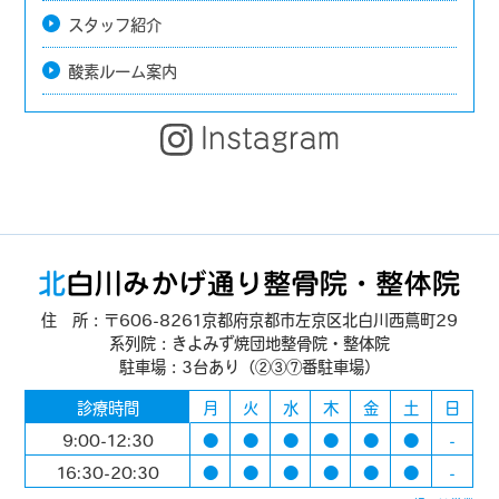
スタッフ紹介
酸素ルーム案内
住 所：〒606-8261京都府京都市左京区北白川西蔦町29
系列院：きよみず焼団地整骨院・整体院
駐車場：3台あり（②③⑦番駐車場）
診療時間
月
火
水
木
金
土
日
9:00-12:30
●
●
●
●
●
●
-
16:30-20:30
●
●
●
●
●
●
-