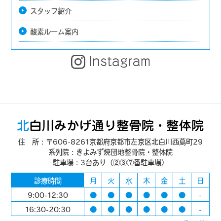
スタッフ紹介
酸素ルーム案内
住 所：〒606-8261京都府京都市左京区北白川西蔦町29
系列院：きよみず焼団地整骨院・整体院
駐車場：3台あり（②③⑦番駐車場）
診療時間
月
火
水
木
金
土
日
9:00-12:30
●
●
●
●
●
●
-
16:30-20:30
●
●
●
●
●
●
-