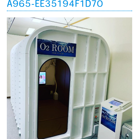
A965-EE35194F1D70