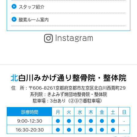
スタッフ紹介
酸素ルーム案内
住 所：〒606-8261京都府京都市左京区北白川西蔦町29
系列院：きよみず焼団地整骨院・整体院
駐車場：3台あり（②③⑦番駐車場）
診療時間
月
火
水
木
金
土
日
9:00-12:30
●
●
●
●
●
●
-
16:30-20:30
●
●
●
●
●
●
-