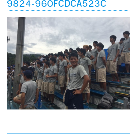
9824-960FCDCA523C